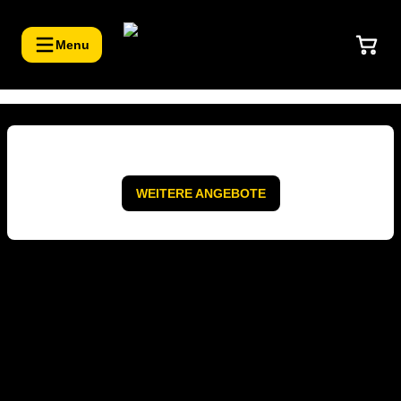
BSC
Young
Boys
-
Online-
WEITERE ANGEBOTE
Ticketverkäufe